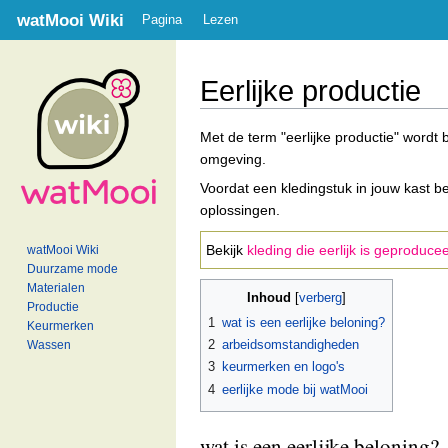
watMooi Wiki
Pagina
Lezen
Eerlijke productie
Met de term "eerlijke productie" word
omgeving.
Voordat een kledingstuk in jouw kast b
oplossingen.
Bekijk
kleding die eerlijk is geproduce
watMooi Wiki
Duurzame mode
Materialen
Inhoud
Productie
1
wat is een eerlijke beloning?
Keurmerken
2
arbeidsomstandigheden
Wassen
3
keurmerken en logo's
4
eerlijke mode bij watMooi
wat is een eerlijke beloning?