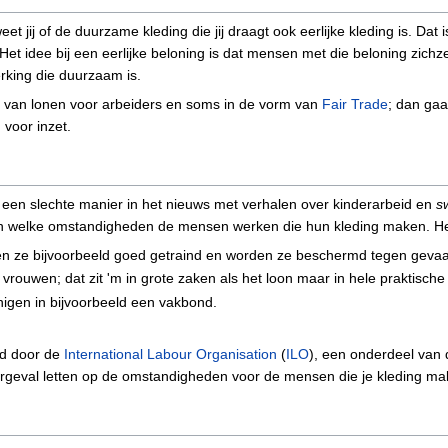
t jij of de duurzame kleding die jij draagt ook eerlijke kleding is. Dat i
 Het idee bij een eerlijke beloning is dat mensen met die beloning zi
king die duurzaam is.
m van lonen voor arbeiders en soms in de vorm van
Fair Trade
; dan gaa
 voor inzet.
een slechte manier in het nieuws met verhalen over kinderarbeid en
s
welke omstandigheden de mensen werken die hun kleding maken. Het g
en ze bijvoorbeeld goed getraind en worden ze beschermd tegen gevaar
rouwen; dat zit 'm in grote zaken als het loon maar in hele praktische
enigen in bijvoorbeeld een vakbond.
gd door de
International Labour Organisation
(
ILO
), een onderdeel van 
edergeval letten op de omstandigheden voor de mensen die je kleding ma