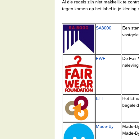
Al die regels zijn niet makkelijk te c
tegen komen op het label in je kleding 
SA8000
Een stan
vastgele
FWF
De Fair 
naleving
ETI
Het Ethi
begeleid
Made-By
Made-By
Made-By 