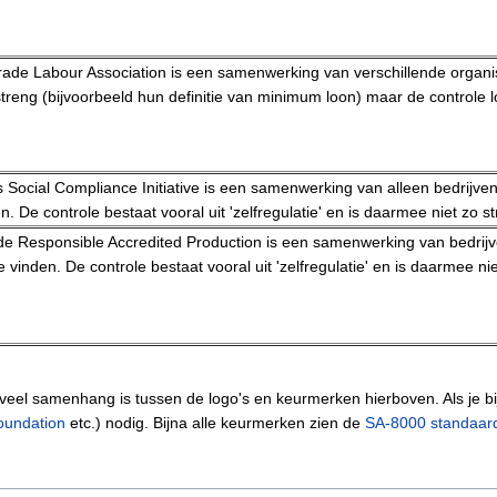
rade Labour Association is een samenwerking van verschillende organi
treng (bijvoorbeeld hun definitie van minimum loon) maar de controle lo
 Social Compliance Initiative is een samenwerking van alleen bedrijven
n. De controle bestaat vooral uit 'zelfregulatie' en is daarmee niet zo st
e Responsible Accredited Production is een samenwerking van bedrijven.
e vinden. De controle bestaat vooral uit 'zelfregulatie' en is daarmee nie
er veel samenhang is tussen de logo's en keurmerken hierboven. Als je b
oundation
etc.) nodig. Bijna alle keurmerken zien de
SA-8000 standaar