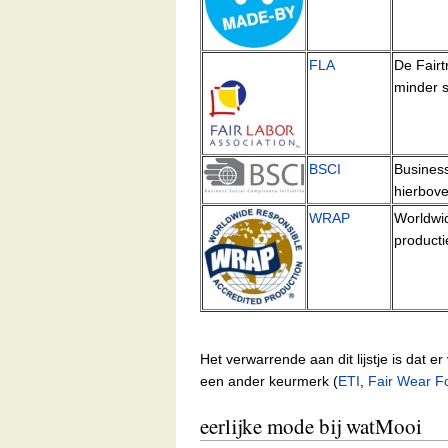
FLA
De Fairt
minder s
BSCI
Business
hierbove
WRAP
Worldwid
producti
Het verwarrende aan dit lijstje is dat 
een ander keurmerk (
ETI
,
Fair Wear F
eerlijke mode bij watMooi