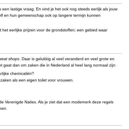
s een lastige vraag. En vind je het ook nog steeds eerlijk als jouw
chzelf en hun gemeenschap ook op langere termijn kunnen
t het eerlijke prijzen voor de grondstoffen; een gebied waar
weat shops
. Daar is gelukkig al veel veranderd en veel grote en
aat dan om zaken die in Nederland al heel lang normaal zijn:
lijke chemicaliën?
 zaken als een eigen toilet voor vrouwen.
de Verenigde Naties. Als je ziet dat een modemerk deze regels
ken.